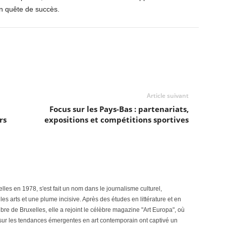
en quête de succès.
Article suivant
Focus sur les Pays-Bas : partenariats,
rs
expositions et compétitions sportives
les en 1978, s'est fait un nom dans le journalisme culturel,
es arts et une plume incisive. Après des études en littérature et en
ibre de Bruxelles, elle a rejoint le célèbre magazine "Art Europa", où
 sur les tendances émergentes en art contemporain ont captivé un