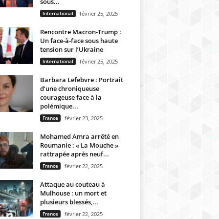
sous...
International
février 25, 2025
Rencontre Macron-Trump :
Un face-à-face sous haute
tension sur l’Ukraine
International
février 25, 2025
Barbara Lefebvre : Portrait
d’une chroniqueuse
courageuse face à la
polémique...
France
février 23, 2025
Mohamed Amra arrêté en
Roumanie : « La Mouche »
rattrapée après neuf...
France
février 22, 2025
Attaque au couteau à
Mulhouse : un mort et
plusieurs blessés,...
France
février 22, 2025