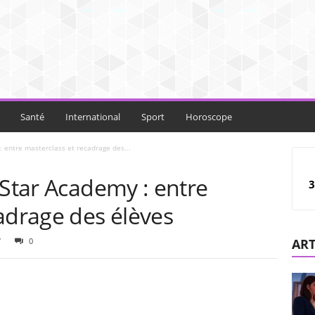
Santé
International
Sport
Horoscope
: entre masterclass et recadrage des...
 Star Academy : entre
3
adrage des élèves
7
0
ART