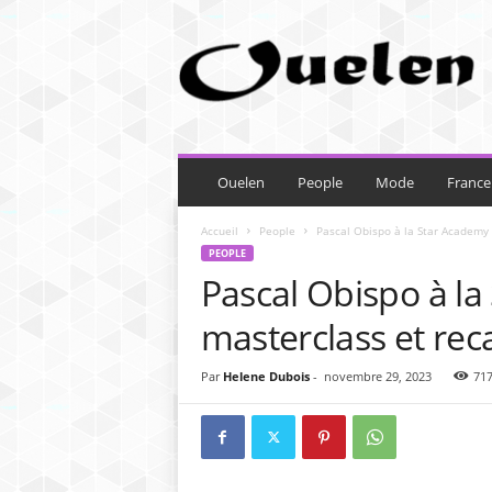
O
u
e
l
e
n
Ouelen
People
Mode
France
Accueil
People
Pascal Obispo à la Star Academy 
PEOPLE
Pascal Obispo à la
masterclass et rec
Par
Helene Dubois
-
novembre 29, 2023
71