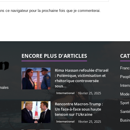
ns ce navigateur pour la prochaine fois que je commenterai.
ENCORE PLUS D'ARTICLES
CAT
Franc
Rima Hassan refoulée d’Israël
: Polémique, victimisation et
Peopl
rhétorique controversée
sous...
Intern
nales
International
février 25, 2025
Mode
Sport
Rencontre Macron-Trump :
Un face-à-face sous haute
Santé
tension sur l’Ukraine
Busin
International
février 25, 2025