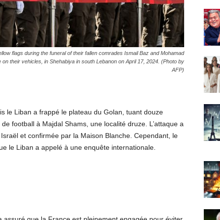
low flags during the funeral of their fallen comrades Ismail Baz and Mohamad
e on their vehicles, in Shehabiya in south Lebanon on April 17, 2024. (Photo by
AFP)
uis le Liban a frappé le plateau du Golan, tuant douze
 de football à Majdal Shams, une localité druze. L’attaque a
Israël et confirmée par la Maison Blanche. Cependant, le
que le Liban a appelé à une enquête internationale.
 assuré que la France est pleinement engagée pour éviter