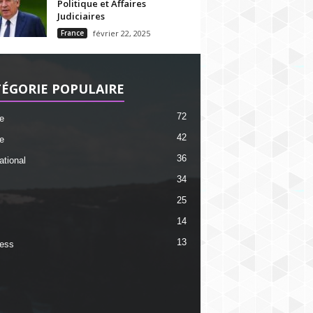
Politique et Affaires
Judiciaires
France
février 22, 2025
ÉGORIE POPULAIRE
72
e
42
e
36
ational
34
25
14
13
ess