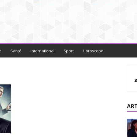
e
Santé
International
Sport
Horoscope
3
ART