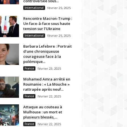
controversée sous...
International
février 25, 2025
Rencontre Macron-Trump :
Un face-à-face sous haute
tension sur l’Ukraine
International
février 25, 2025
Barbara Lefebvre : Portrait
d’une chroniqueuse
courageuse face à la
polémique...
France
février 23, 2025
Mohamed Amra arrêté en
Roumanie : « La Mouche »
rattrapée après neuf...
France
février 22, 2025
Attaque au couteau à
Mulhouse : un mort et
plusieurs blessés,...
France
février 22, 2025