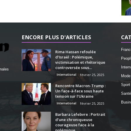
ENCORE PLUS D'ARTICLES
CAT
Franc
Rima Hassan refoulée
d’Israël : Polémique,
Peopl
victimisation et rhétorique
controversée sous...
Intern
nales
International
février 25, 2025
Mode
Sport
Rencontre Macron-Trump :
Un face-à-face sous haute
Santé
tension sur l’Ukraine
Busin
International
février 25, 2025
Barbara Lefebvre : Portrait
d’une chroniqueuse
courageuse face à la
polémique...