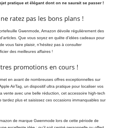
jet pratique et élégant dont on ne saurait se passer !
e ratez pas les bons plans !
e portefeuille Gwenmode, Amazon dévoile régulièrement des
 d’articles. Que vous soyez en quête d’idées cadeaux pour
 vous faire plaisir, n’hésitez pas à consulter
icier des meilleures affaires !
tres promotions en cours !
met en avant de nombreuses offres exceptionnelles sur
Apple AirTag, un dispositif ultra pratique pour localiser vos
la vente avec une belle réduction, cet accessoire high-tech
 ne tardez plus et saisissez ces occasions immanquables sur
e Amazon de marque Gwenmode lors de cette période de
e excellente idée : qu’il soit centré personnelle ou offert