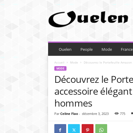
O
u
e
l
e
n
Ouelen
People
Mode
France
Accueil
Mode
Découvrez le Portefeuille Amazon :
MODE
Découvrez le Porte
accessoire élégant
hommes
Par
Celine Flao
-
décembre 3, 2023
775