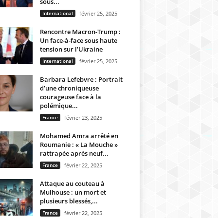
sous...
International
février 25, 2025
Rencontre Macron-Trump :
Un face-à-face sous haute
tension sur l’Ukraine
International
février 25, 2025
Barbara Lefebvre : Portrait
d’une chroniqueuse
courageuse face à la
polémique...
France
février 23, 2025
Mohamed Amra arrêté en
Roumanie : « La Mouche »
rattrapée après neuf...
France
février 22, 2025
Attaque au couteau à
Mulhouse : un mort et
plusieurs blessés,...
France
février 22, 2025