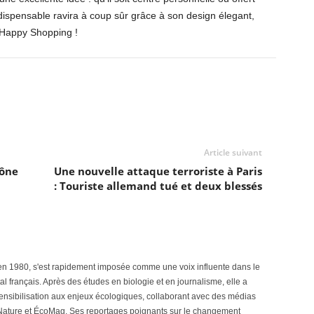
ispensable ravira à coup sûr grâce à son design élegant,
! Happy Shopping !
Article suivant
cône
Une nouvelle attaque terroriste à Paris
: Touriste allemand tué et deux blessés
en 1980, s'est rapidement imposée comme une voix influente dans le
 français. Après des études en biologie et en journalisme, elle a
 sensibilisation aux enjeux écologiques, collaborant avec des médias
Nature et ÉcoMag. Ses reportages poignants sur le changement