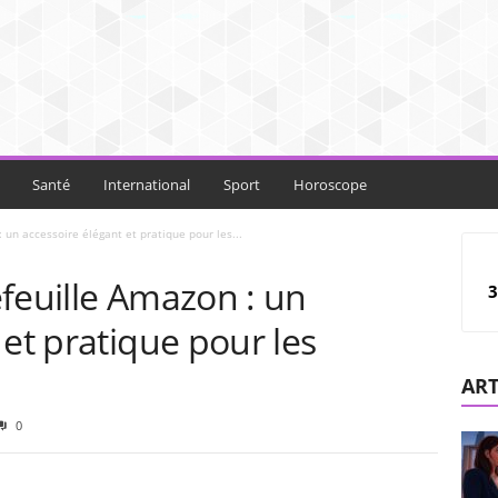
Santé
International
Sport
Horoscope
 un accessoire élégant et pratique pour les...
feuille Amazon : un
3
 et pratique pour les
ART
0