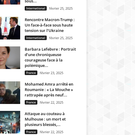
sous...
International
février 25, 2025
Rencontre Macron-Trump :
Un face-à-face sous haute
tension sur l’Ukraine
International
février 25, 2025
Barbara Lefebvre : Portrait
d’une chroniqueuse
courageuse face à la
polémique...
France
février 23, 2025
Mohamed Amra arrêté en
Roumanie : « La Mouche »
rattrapée après neuf...
France
février 22, 2025
Attaque au couteau à
Mulhouse : un mort et
plusieurs blessés,...
France
février 22, 2025