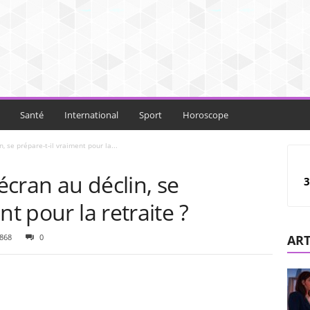
Santé
International
Sport
Horoscope
, se prépare-t-il vraiment pour la...
’écran au déclin, se
3
nt pour la retraite ?
868
0
ART