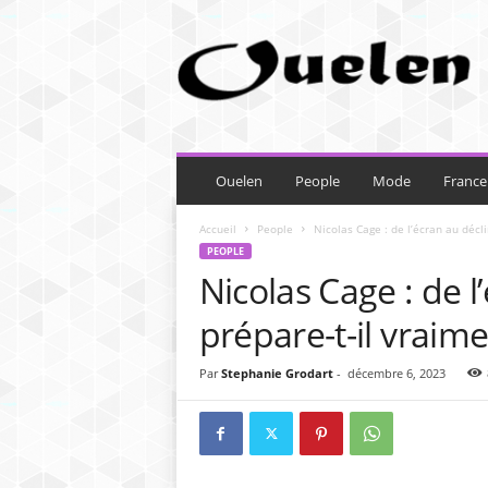
O
u
e
l
e
n
Ouelen
People
Mode
France
Accueil
People
Nicolas Cage : de l’écran au déclin
PEOPLE
Nicolas Cage : de l
prépare-t-il vraime
Par
Stephanie Grodart
-
décembre 6, 2023