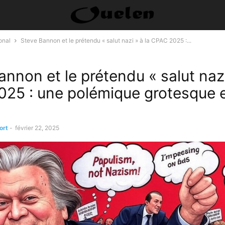
onal
Steve Bannon et le prétendu « salut nazi » à la CPAC 2025 :...
nnon et le prétendu « salut nazi
25 : une polémique grotesque e
ort
-
février 22, 2025