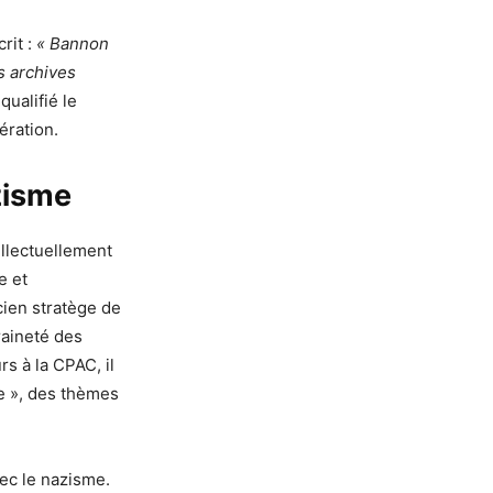
rit :
« Bannon
s archives
ualifié le
ération.
zisme
llectuellement
e et
cien stratège de
raineté des
rs à la CPAC, il
le », des thèmes
ec le nazisme.