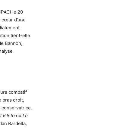
CPAC) le 20
u cœur d’une
diatement
tion tient-elle
 de Bannon,
nalyse
ours combatif
e bras droit,
 conservatrice.
TV Info
ou
Le
dan Bardella,