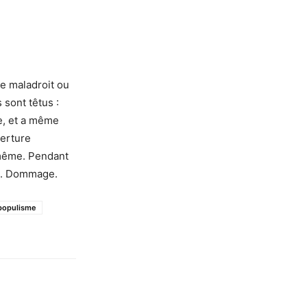
te maladroit ou
 sont têtus :
e, et a même
verture
-même. Pendant
pe. Dommage.
populisme