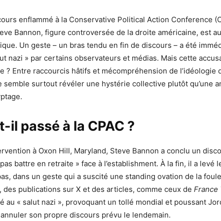
ours enflammé à la Conservative Political Action Conference (
teve Bannon, figure controversée de la droite américaine, est a
que. Un geste – un bras tendu en fin de discours – a été immé
lut nazi » par certains observateurs et médias. Mais cette accusa
te ? Entre raccourcis hâtifs et mécompréhension de l’idéologie
 semble surtout révéler une hystérie collective plutôt qu’une a
yptage.
t-il passé à la CPAC ?
ervention à Oxon Hill, Maryland, Steve Bannon a conclu un disc
as battre en retraite » face à l’establishment. À la fin, il a levé l
as, dans un geste qui a suscité une standing ovation de la foule
 des publications sur X et des articles, comme ceux de
France 
rié au « salut nazi », provoquant un tollé mondial et poussant Jor
 annuler son propre discours prévu le lendemain.