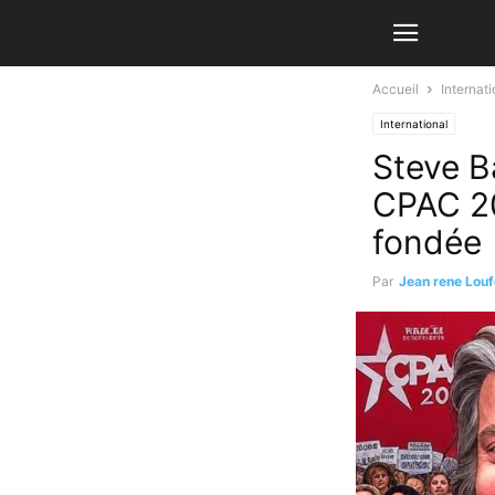
Accueil
Internati
International
Steve Ba
CPAC 20
fondée
Par
Jean rene Louf