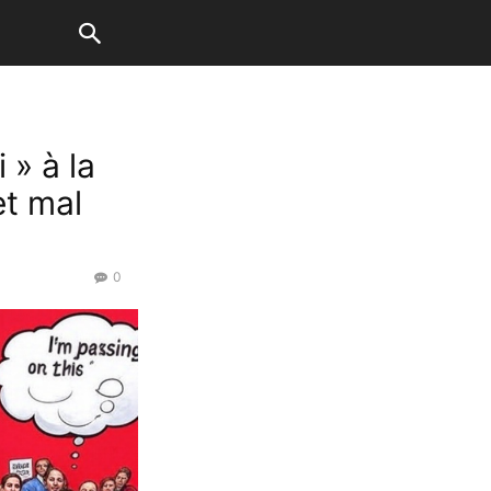
 » à la
t mal
0