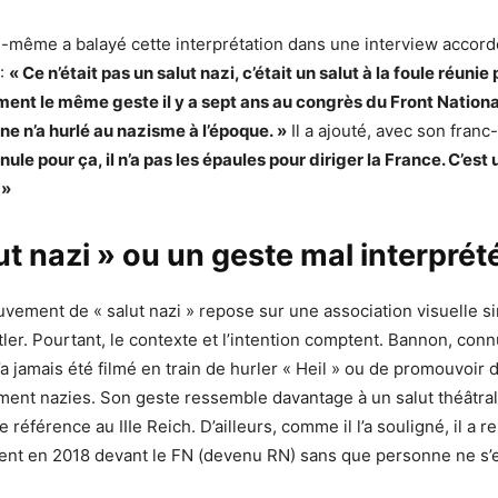
-même a balayé cette interprétation dans une interview accor
 :
« Ce n’était pas un salut nazi, c’était un salut à la foule réunie
ement le même geste il y a sept ans au congrès du Front National
ne n’a hurlé au nazisme à l’époque. »
Il a ajouté, avec son franc-
nule pour ça, il n’a pas les épaules pour diriger la France. C’est
 »
ut nazi » ou un geste mal interprét
uvement de « salut nazi » repose sur une association visuelle si
tler. Pourtant, le contexte et l’intention comptent. Bannon, con
’a jamais été filmé en train de hurler « Heil » ou de promouvoir
ment nazies. Son geste ressemble davantage à un salut théâtral, 
ne référence au IIIe Reich. D’ailleurs, comme il l’a souligné, il a r
 en 2018 devant le FN (devenu RN) sans que personne ne s’e