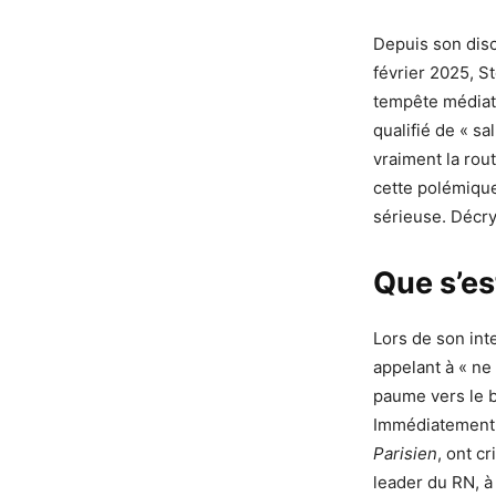
Depuis son disc
février 2025, S
tempête médiati
qualifié de « sa
vraiment la rou
cette polémique
sérieuse. Décr
Que s’es
Lors de son int
appelant à « ne p
paume vers le b
Immédiatement,
Parisien
, ont c
leader du RN, à