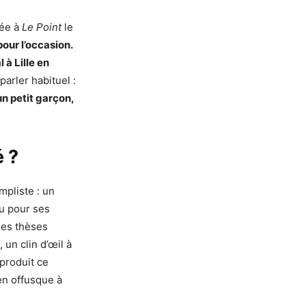
dée à
Le Point
le
 pour l’occasion.
 à Lille en
parler habituel :
 un petit garçon,
é ?
mpliste : un
nu pour ses
 des thèses
un clin d’œil à
eproduit ce
n offusque à