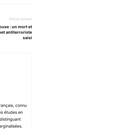
Article suivant
use : un mort et
et antiterroriste
saisi
français, connu
es études en
 distinguant
rginalisées.