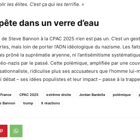
r les élites. C’est ça qui les terrifie. »
ête dans un verre d’eau
 » de Steve Bannon à la CPAC 2025 n’en est pas un. C’est un ges
tes, mais loin de porter l’ADN idéologique du nazisme. Les faits
is prôné la suprématie aryenne, ni l’antisémitisme systématiqu
o-nazis par le passé. Cette polémique, amplifiée par une cou
ationnaliste, ridiculise plus ses accusateurs que l’homme lui
ai débat – ses idées populistes et leur impact – passe à la trap
 France
CPAC 2025
extrême droite
Jordan Bardella
polémique
e Bannon
trump
X réactions