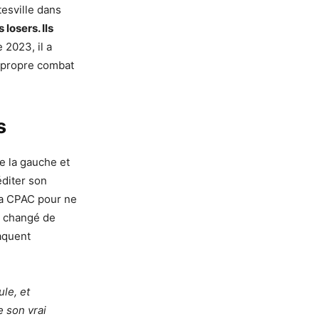
tesville dans
losers. Ils
2023, il a
n propre combat
s
de la gauche et
diter son
 la CPAC pour ne
as changé de
aquent
ule, et
 son vrai