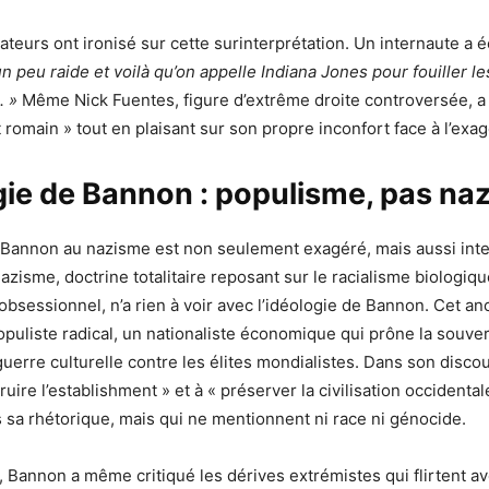
sateurs ont ironisé sur cette surinterprétation. Un internaute a éc
n peu raide et voilà qu’on appelle Indiana Jones pour fouiller le
. »
Même Nick Fuentes, figure d’extrême droite controversée, a q
 romain » tout en plaisant sur son propre inconfort face à l’exag
gie de Bannon : populisme, pas na
 Bannon au nazisme est non seulement exagéré, mais aussi inte
azisme, doctrine totalitaire reposant sur le racialisme biologiqu
 obsessionnel, n’a rien à voir avec l’idéologie de Bannon. Cet an
puliste radical, un nationaliste économique qui prône la souve
uerre culturelle contre les élites mondialistes. Dans son discou
ruire l’establishment » et à « préserver la civilisation occidenta
 sa rhétorique, mais qui ne mentionnent ni race ni génocide.
 Bannon a même critiqué les dérives extrémistes qui flirtent av