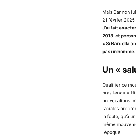
Mais Bannon lui
21 février 2025
J’ai fait exact
2018, et person
« Si Bardella an
pas un homme.
Un « sal
Qualifier ce mo
bras tendu = Hi
provocations, n
raciales propre
la foule, qu’à u
même mouvement
l’époque.