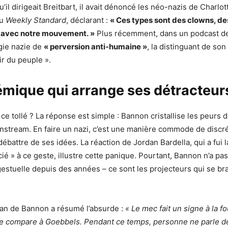
u’il dirigeait Breitbart, il avait dénoncé les néo-nazis de Charlot
au
Weekly Standard
, déclarant :
« Ces types sont des clowns, des 
ir avec notre mouvement. »
Plus récemment, dans un podcast de 
ogie nazie de
« perversion anti-humaine »
, la distinguant de so
ir du peuple ».
mique qui arrange ses détracteur
ce tollé ? La réponse est simple : Bannon cristallise les peurs 
stream. En faire un nazi, c’est une manière commode de discré
débattre de ses idées. La réaction de Jordan Bardella, qui a fui
cié » à ce geste, illustre cette panique. Pourtant, Bannon n’a p
gestuelle depuis des années – ce sont les projecteurs qui se br
san de Bannon a résumé l’absurde :
« Le mec fait un signe à la fo
le compare à Goebbels. Pendant ce temps, personne ne parle de