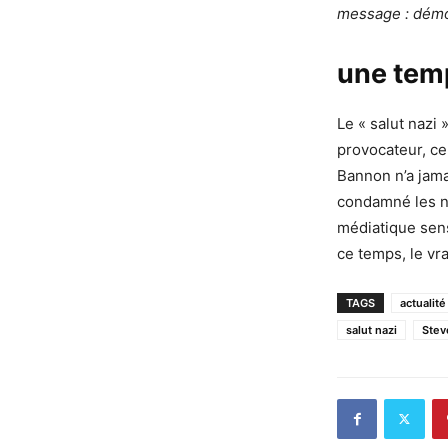
message : démoli
une temp
Le « salut nazi
provocateur, cer
Bannon n’a jama
condamné les né
médiatique sens
ce temps, le vr
TAGS
actualité
salut nazi
Stev