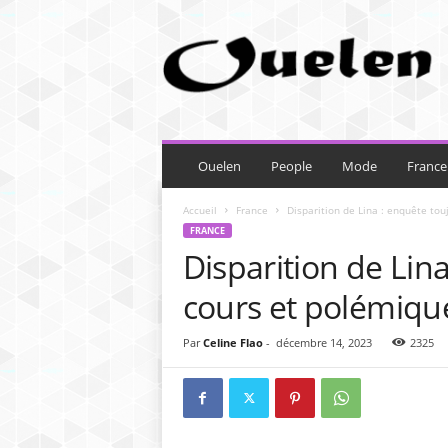
O
u
e
l
e
n
Ouelen
People
Mode
France
Accueil
France
Disparition de Lina : enquête tou
FRANCE
Disparition de Lin
cours et polémique
Par
Celine Flao
-
décembre 14, 2023
2325