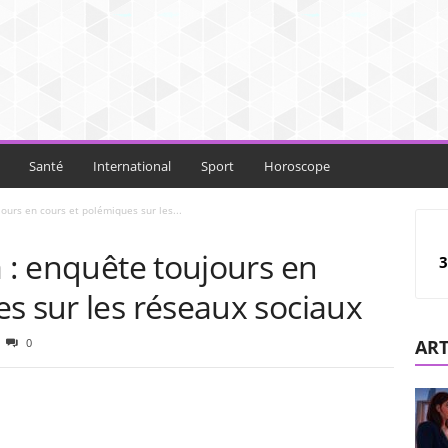
Santé
International
Sport
Horoscope
jours en cours et polémiques sur les...
a : enquête toujours en
3
s sur les réseaux sociaux
0
ART